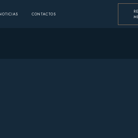
R
NOTICIAS
CONTACTOS
M
ueno
mo
ueno
upo
mo
upo